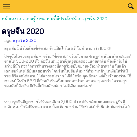
หน้าแรก
>
ความรู้ บทความที่มีประโยชน์
>
ตรุษจีน 2020
ตรุษจีน 2020
Tags:
ตรุษจีน 2020
ตรุษจีนนี้ ทำไมต้องจี่เซ่งเฮง! ร้านเป็ดไก่ไหว้เจ้าในตำนานกว่า 100 ปี!
ปัจจุบันในช่วงตรุษจีน ทางร้าน "จี่เซ่งเฮง" ปรับตัวตามเศรษฐกิจ หันมาทำเดลิเวอรี
ขายได้ 500-600 ตัว ต่อวัน เป็นเวลาเช้าตรู่ชนิดต้องแหกขี้ตาตื่น ท้องฟ้ายังไม่
สว่างดีนัก ทว่ากิจการร้านรวงแถวนี้ต่างเริ่มขยับขยายพร้อมทำมาหากินกันแล้ว
เฉกเช่นที่เคยได้ยินเสมอมาว่า “คนจีนนั้นขยัน ตื่นมาก็ทำมาหากิน หาเงินให้ร่ำให้
รวย ชีวิตจะได้สบาย” ไม่ต่างอะไรจาก “เจ๊สี่” หรือ คุณลัดดา แซ่ตั้ง เจ้าของร้าน “จี่
เซ่งเฮง” ในวัย 66 ปี ที่ยังขยันขันแข็งและออกปากบอกตรง ๆ เลยว่า “ความสุข
ของฉันก็คือเงิน มีเงินก็เสียงดังหน่อย ไม่มีเงินล่ะแย่เลย!
จากตรุษจีนที่เคยขายได้วันละเกือบ 2,000 ตัว แต่ด้วยสังคมและเศรษฐกิจที่
เปลี่ยนไป บัดนี้ปริมาณการขายก็ลดน้อยลง ร้าน “จี่เซ่งเฮง” รับมือกับมันอย่างไร ?