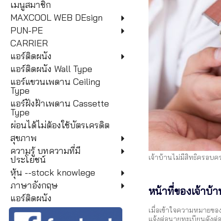
เมนูสมาชิก
MAXCOOL WEB DEsign
PUN-PE
CARRIER
แอร์ติดผนัง
แอร์ติดผนัง Wall Type
แอร์แขวนเพดาน Ceiling
Type
แอร์ฝังฝ้าเพดาน Cassette
Type
ผ่อนได้ไม่ต้องใช้บัตรเครดิต
สุขภาพ
ความรู้ บทความที่มี
เจ้าบ้านไม่มีสิทธิครอบ
ประโยชน์
หุ้น --stock knowlege
ภาษาอังกฤษ
หน้าที่ของเจ้าบ
แอร์ติดผนัง
เมื่อเข้าใจความหมายของค
แจ้งต่อนายทะเบียนดังต่อ