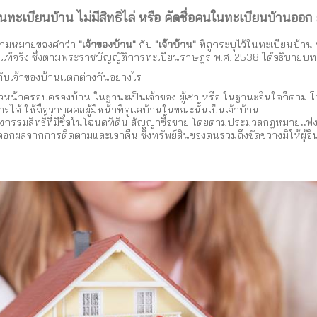
 ในทะเบียนบ้าน ไม่มีสิทธิไล่ หรือ คัดชื่อคนในทะเบียนบ้านออก ย
ความหมายของคำว่า
"เจ้าของบ้าน"
กับ
"เจ้าบ้าน"
ที่ถูกระบุไว้ในทะเบียนบ้า
ี่แท้จริง ซึ่งตามพระราชบัญญัติการทะเบียนราษฎร พ.ศ. 2538 ได้อธิบายบทบ
ับเจ้าของบ้านแตกต่างกันอย่างไร
็นหัวหน้าครอบครองบ้าน ในฐานะเป็นเจ้าของ ผู้เช่า หรือ ในฐานะอื่นใดก็ตาม
รได้ ให้ถือว่าบุคคลผู้มีหน้าที่ดูแลบ้านในขณะนั้นเป็นเจ้าบ้าน
องกรรมสิทธิ์ที่มีชื่อในโฉนดที่ดิน สัญญาซื้อขาย โดยตามประมวลกฎหมายแพ่งแ
้ดอกผลจากการติดตามและเอาคืน ซึ่งทรัพย์สินของตนรวมถึงขัดขวางมิให้ผู้อื่