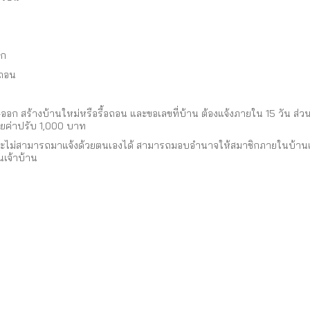
อก
อถอน
า-ออก สร้างบ้านใหม่หรือรื้อถอน และขอเลขที่บ้าน ต้องแจ้งภายใน 15 วัน ส
สียค่าปรับ 1,000 บาท
ิจธุระไม่สามารถมาแจ้งด้วยตนเองได้ สามารถมอบอำนาจให้สมาชิกภายในบ้านเข้า
นเจ้าบ้าน