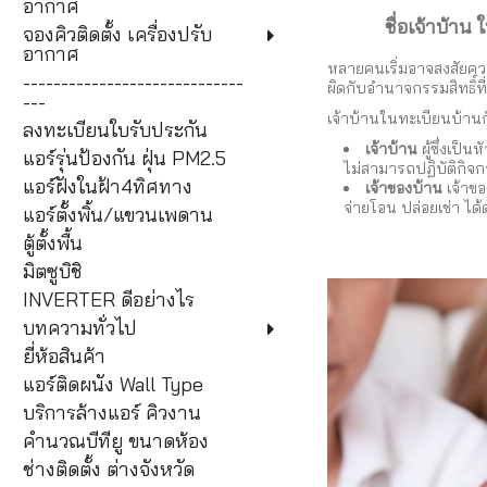
อากาศ
ชื่อเจ้าบ้าน
จองคิวติดตั้ง เครื่องปรับ
อากาศ
หลายคนเริ่มอาจสงสัย
-----------------------------
ผิดกับอำนาจกรรมสิทธิ์ท
---
เจ้าบ้านในทะเบียนบ้านก
ลงทะเบียนใบรับประกัน
เจ้าบ้าน
ผู้ซึ่งเป
แอร์รุ่นป้องกัน ฝุ่น PM2.5
ไม่สามารถปฏิบัติกิจกา
แอร์ฝังในฝ้า4ทิศทาง
เจ้าของบ้าน
เจ้าข
จ่ายโอน ปล่อยเช่า ได
แอร์ตั้งพิ้น/แขวนเพดาน
ตู้ตั้งพื้น
มิตซูบิชิ
INVERTER ดีอย่างไร
บทความทั่วไป
ยี่ห้อสินค้า
แอร์ติดผนัง Wall Type
บริการล้างแอร์ คิวงาน
คำนวณบีทียู ขนาดห้อง
ช่างติดตั้ง ต่างจังหวัด